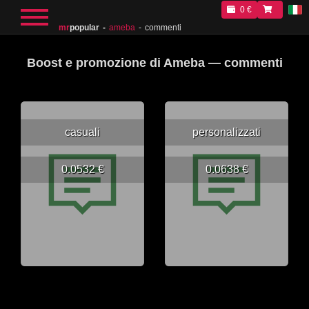
0 €
mr
popular
ameba
commenti
Boost e promozione di Ameba — commenti
casuali
personalizzati
0.0532 €
0.0638 €