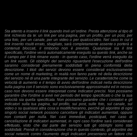
Sta attento a inserire il link quando invii un’ordine. Presta attenzione al tipo di
link richiesto da te: un link per una pagina, per un profilo, per un post, per
una foto, per un canale, per un video o per qualcos'altro. Nel caso in cui il
link inserito risulti errato, sbagliato, sarà completamente assente o porterà a
contenuti bloccati, il rimborso non è previsto. Qualunque sia il link
specificato, l'ordine verrà automaticamente eseguito su questo link, anche se
il campo per il link rimane vuoto - in questo caso, l'ordine verrà eseguito da
un link vuoto. Gli obblighi del servizio riguardanti l'esecuzione dell'ordine
saranno considerati pienamente soddisfatti in piena conformità della
descrizione. I titoli dei servizi devono essere considerati esclusivamente
come un nome di marketing, in realtà non fanno parte né della descrizione
del servizio né di una parte integrante del servizio. Le caratteristiche come la
velocità di aumento e il tempo di avvio dell'ordine indicati nella descrizione
sulla pagina con il servizio sono esclusivamente approssimativi ed in nessun
caso non devono essere interpretati come indicatori precisi. Non possiamo
garantire che l'ordine si avvii nel periodo del tempo specificato o che la sua
velocità sia quella specificata. Non possiamo garantire che i contatori e gli
indicatori sulla tua pagina, sul profilo, sui post, sulle foto, sul canale, sui
video o su qualsiasi altra cosa si modificheranno, perché gli algoritmi di ogni
singolo social network possono cancellare gli indicatori aumentati, oppure
non contarli per nulla. Nei casi immediati, posticipati, nel caso di
cancellazione di indicatori aumentati, in ogni caso l'ordine sarà considerato
effettuato, visto che dal parte del servizio tutti gli obblighi sono stati
soddisfatti. Prendi in considerazione che in questo contesto, gli algoritmi dei
social network contro l'aumento degli indicatori presentano un fattore che