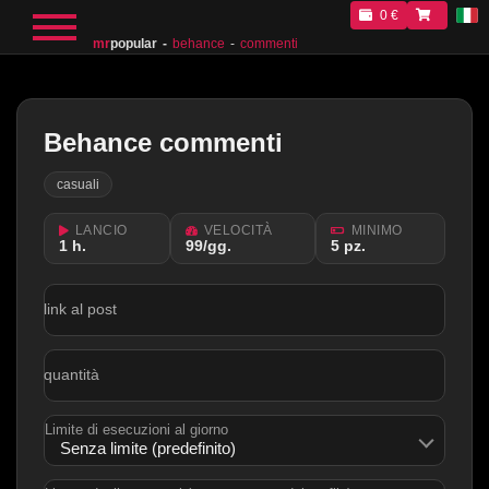
0 €
mr
popular
behance
commenti
Behance commenti
casuali
LANCIO
VELOCITÀ
MINIMO
1 h.
99/gg.
5 pz.
link al post
quantità
Limite di esecuzioni al giorno