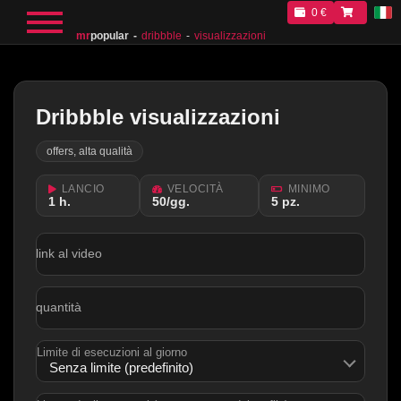
0 €
mr
popular
dribbble
visualizzazioni
Dribbble visualizzazioni
offers, alta qualità
LANCIO
VELOCITÀ
MINIMO
1 h.
50/gg.
5 pz.
link al video
quantità
Limite di esecuzioni al giorno