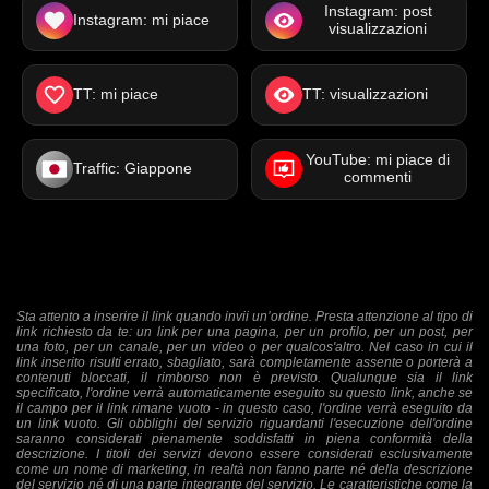
Instagram: post
Instagram: mi piace
visualizzazioni
TT: mi piace
TT: visualizzazioni
YouTube: mi piace di
Traffic: Giappone
commenti
Sta attento a inserire il link quando invii un’ordine. Presta attenzione al tipo di
link richiesto da te: un link per una pagina, per un profilo, per un post, per
una foto, per un canale, per un video o per qualcos'altro. Nel caso in cui il
link inserito risulti errato, sbagliato, sarà completamente assente o porterà a
contenuti bloccati, il rimborso non è previsto. Qualunque sia il link
specificato, l'ordine verrà automaticamente eseguito su questo link, anche se
il campo per il link rimane vuoto - in questo caso, l'ordine verrà eseguito da
un link vuoto. Gli obblighi del servizio riguardanti l'esecuzione dell'ordine
saranno considerati pienamente soddisfatti in piena conformità della
descrizione. I titoli dei servizi devono essere considerati esclusivamente
come un nome di marketing, in realtà non fanno parte né della descrizione
del servizio né di una parte integrante del servizio. Le caratteristiche come la