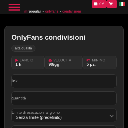
0 €
mr
popular
onlyfans
condivisioni
OnlyFans condivisioni
alta qualità
LANCIO
VELOCITÀ
MINIMO
1 h.
99/gg.
5 pz.
link
quantità
Limite di esecuzioni al giorno