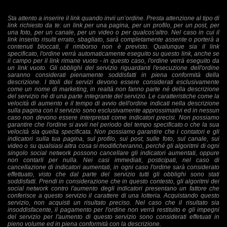
Sta attento a inserire il link quando invii un’ordine. Presta attenzione al tipo di
link richiesto da te: un link per una pagina, per un profilo, per un post, per
una foto, per un canale, per un video o per qualcos'altro. Nel caso in cui il
link inserito risulti errato, sbagliato, sarà completamente assente o porterà a
contenuti bloccati, il rimborso non è previsto. Qualunque sia il link
specificato, l'ordine verrà automaticamente eseguito su questo link, anche se
il campo per il link rimane vuoto - in questo caso, l'ordine verrà eseguito da
un link vuoto. Gli obblighi del servizio riguardanti l'esecuzione dell'ordine
saranno considerati pienamente soddisfatti in piena conformità della
descrizione. I titoli dei servizi devono essere considerati esclusivamente
come un nome di marketing, in realtà non fanno parte né della descrizione
del servizio né di una parte integrante del servizio. Le caratteristiche come la
velocità di aumento e il tempo di avvio dell'ordine indicati nella descrizione
sulla pagina con il servizio sono esclusivamente approssimativi ed in nessun
caso non devono essere interpretati come indicatori precisi. Non possiamo
garantire che l'ordine si avvii nel periodo del tempo specificato o che la sua
velocità sia quella specificata. Non possiamo garantire che i contatori e gli
indicatori sulla tua pagina, sul profilo, sui post, sulle foto, sul canale, sui
video o su qualsiasi altra cosa si modificheranno, perché gli algoritmi di ogni
singolo social network possono cancellare gli indicatori aumentati, oppure
non contarli per nulla. Nei casi immediati, posticipati, nel caso di
cancellazione di indicatori aumentati, in ogni caso l'ordine sarà considerato
effettuato, visto che dal parte del servizio tutti gli obblighi sono stati
soddisfatti. Prendi in considerazione che in questo contesto, gli algoritmi dei
social network contro l'aumento degli indicatori presentano un fattore che
conferisce a questo servizio il carattere di una lotteria. Acquistando questo
servizio, non acquisti un risultato preciso. Nel caso che il risultato sia
insoddisfacente, il pagamento per l'ordine non verrà restituito e gli impegni
del servizio per l'aumento di questo servizio sono considerati effetuati in
pieno volume ed in piena conformità con la descrizione.