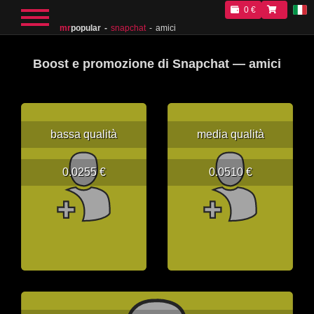
0 €
mr
popular
snapchat
amici
Boost e promozione di Snapchat — amici
bassa qualità
media qualità
0.0255 €
0.0510 €