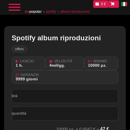
0 €
mr
popular
spotify
album riproduzioni
Spotify album riproduzioni
offers
LANCIO
VELOCITÀ
MINIMO
1 h.
4mil/gg.
10000 pz.
GARANZIA
9999 giorni
link
quantità
47
€
10000
pz. ×
0.0047
€ =