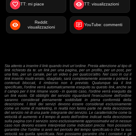
TT: mi piace
TT: visualizzazioni
Reddit:
YouTube: commenti
visualizzazioni
Sta attento a inserire il link quando invii un’ordine. Presta attenzione al tipo di
link richiesto da te: un link per una pagina, per un profilo, per un post, per
una foto, per un canale, per un video o per qualcos'altro. Nel caso in cui il
link inserito risulti errato, sbagliato, sarà completamente assente o porterà a
contenuti bloccati, il rimborso non è previsto. Qualunque sia il link
specificato, l'ordine verrà automaticamente eseguito su questo link, anche se
il campo per il link rimane vuoto - in questo caso, l'ordine verrà eseguito da
un link vuoto. Gli obblighi del servizio riguardanti l'esecuzione dell'ordine
saranno considerati pienamente soddisfatti in piena conformità della
descrizione. I titoli dei servizi devono essere considerati esclusivamente
come un nome di marketing, in realtà non fanno parte né della descrizione
del servizio né di una parte integrante del servizio. Le caratteristiche come la
velocità di aumento e il tempo di avvio dell'ordine indicati nella descrizione
sulla pagina con il servizio sono esclusivamente approssimativi ed in nessun
caso non devono essere interpretati come indicatori precisi. Non possiamo
garantire che l'ordine si avvii nel periodo del tempo specificato o che la sua
velocità sia quella specificata. Non possiamo garantire che i contatori e gli