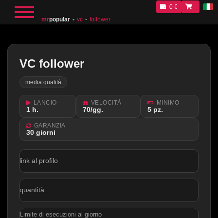
0 €
mr
popular
vc
follower
VC follower
media qualità
LANCIO
VELOCITÀ
MINIMO
1 h.
70/gg.
5 pz.
GARANZIA
30 giorni
link al profilo
quantità
Limite di esecuzioni al giorno