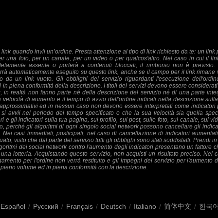
il link quando invii un’ordine. Presta attenzione al tipo di link richiesto da te: un lin
er una foto, per un canale, per un video o per qualcos'altro. Nel caso in cui il link 
letamente assente o porterà a contenuti bloccati, il rimborso non è previsto. 
verrà automaticamente eseguito su questo link, anche se il campo per il link rimane 
to da un link vuoto. Gli obblighi del servizio riguardanti l'esecuzione dell'ordi
 in piena conformità della descrizione. I titoli dei servizi devono essere consider
 in realtà non fanno parte né della descrizione del servizio né di una parte integ
a velocità di aumento e il tempo di avvio dell'ordine indicati nella descrizione sulla
pprossimativi ed in nessun caso non devono essere interpretati come indicatori
e si avvii nel periodo del tempo specificato o che la sua velocità sia quella spe
i e gli indicatori sulla tua pagina, sul profilo, sui post, sulle foto, sul canale, sui v
, perché gli algoritmi di ogni singolo social network possono cancellare gli indic
. Nei casi immediati, posticipati, nel caso di cancellazione di indicatori aumentati
uato, visto che dal parte del servizio tutti gli obblighi sono stati soddisfatti. Prendi 
lgoritmi dei social network contro l'aumento degli indicatori presentano un fattore 
i una lotteria. Acquistando questo servizio, non acquisti un risultato preciso. Nel c
gamento per l'ordine non verrà restituito e gli impegni del servizio per l'aumento 
in pieno volume ed in piena conformità con la descrizione.
Español
/
Русский
/
Français
/
Deutsch
/
Italiano
/
简体中文
/
한국