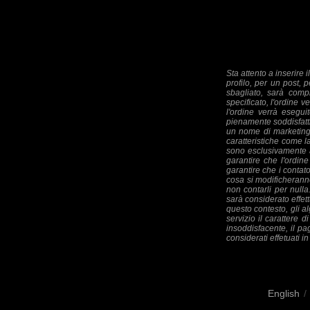
Sta attento a inserire 
profilo, per un post, p
sbagliato, sarà comp
specificato, l'ordine 
l'ordine verrà esegui
pienamente soddisfatti
un nome di marketing,
caratteristiche come l
sono esclusivamente a
garantire che l'ordin
garantire che i contator
cosa si modificheranno
non contarli per nulla
sarà considerato effett
questo contesto, gli a
servizio il carattere d
insoddisfacente, il pa
considerati effetuati 
English
/