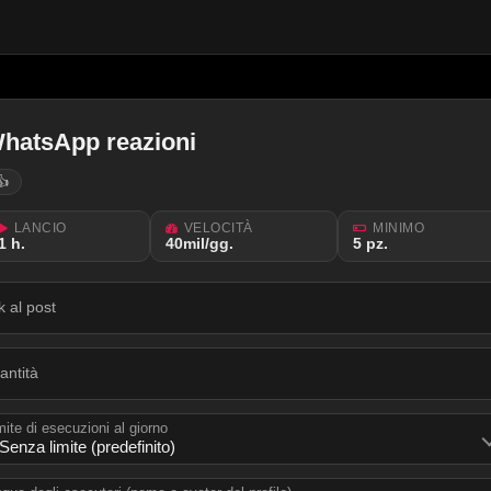
hatsApp reazioni
👍
LANCIO
VELOCITÀ
MINIMO
1 h.
40mil/gg.
5 pz.
nk al post
antità
mite di esecuzioni al giorno