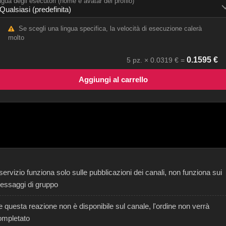
ngua degli esecutori (nome e avatar del profilo)
Se scegli una lingua specifica, la velocità di esecuzione calerà
molto
0.1595
€
5
pz. ×
0.0319
€ =
Aggiungi al carrello
 servizio funziona solo sulle pubblicazioni dei canali, non funziona sui
essaggi di gruppo
 questa reazione non è disponibile sul canale, l'ordine non verrà
ompletato