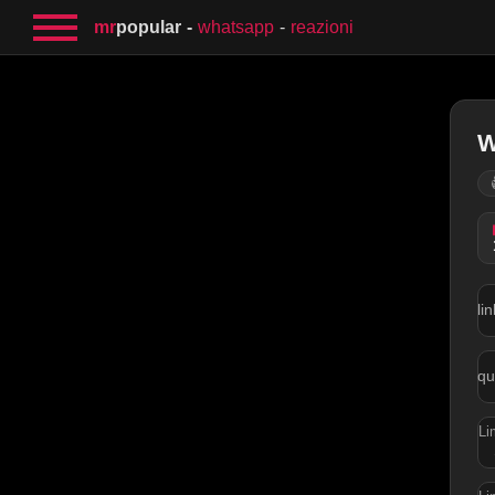
mr
popular
whatsapp
reazioni
W
li
qu
Li