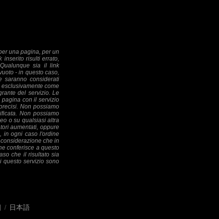
k per una pagina, per un
inserito risulti errato,
Qualunque sia il link
vuoto - in questo caso,
ne saranno considerati
ati esclusivamente come
rante del servizio. Le
 pagina con il servizio
 precisi. Non possiamo
cificata. Non possiamo
ideo o su qualsiasi altra
atori aumentati, oppure
, in ogni caso l'ordine
in considerazione che in
che conferisce a questo
aso che il risultato sia
di questo servizio sono
어
/
日本語