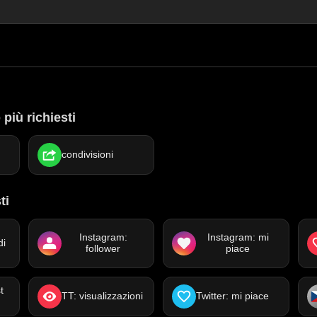
più richiesti
condivisioni
ti
Instagram:
Instagram: mi
di
follower
piace
t
TT: visualizzazioni
Twitter: mi piace
i