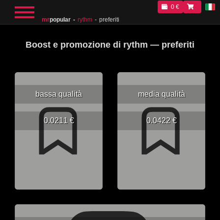
0 €
mr
popular
rythm
preferiti
Boost e promozione di rythm — preferiti
bassa qualità
media qualità
0.0211 €
0.0422 €