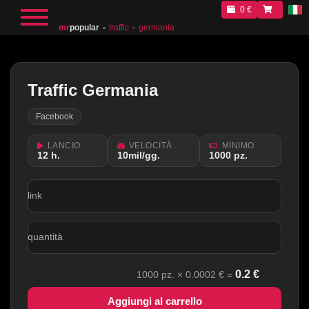
0 €
mr
popular
traffic
germania
Traffic Germania
Facebook
LANCIO
VELOCITÀ
MINIMO
12 h.
10mil/gg.
1000 pz.
link
quantità
0.2
€
1000
pz. ×
0.0002
€ =
Aggiungi al carrello