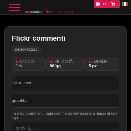
0 €
mr
popular
flickr
commenti
Flickr commenti
personalizzati
LANCIO
VELOCITÀ
MINIMO
1 h.
99/gg.
5 pz.
link al post
quantità
inserisci commenti, ogni commento dev’essere all'inizio di una
riga