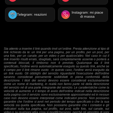
Instagram: mi piace
Telegram: reazioni
di massa
Sta attento a inserire il link quando invii un’ordine. Presta attenzione al tipo di
link richiesto da te: un link per una pagina, per un profilo, per un post, per
una foto, per un canale, per un video o per qualcos'altro. Nel caso in cui il
link inserito risulti errato, sbagliato, sarà completamente assente o porterà a
contenuti bloccati, il rimborso non è previsto. Qualunque sia il link
specificato, l'ordine verrà automaticamente eseguito su questo link, anche se
il campo per il link rimane vuoto - in questo caso, l'ordine verrà eseguito da
un link vuoto. Gli obblighi del servizio riguardanti l'esecuzione dell'ordine
saranno considerati pienamente soddisfatti in piena conformità della
descrizione. I titoli dei servizi devono essere considerati esclusivamente
come un nome di marketing, in realtà non fanno parte né della descrizione
del servizio né di una parte integrante del servizio. Le caratteristiche come la
velocità di aumento e il tempo di avvio dell'ordine indicati nella descrizione
sulla pagina con il servizio sono esclusivamente approssimativi ed in nessun
caso non devono essere interpretati come indicatori precisi. Non possiamo
garantire che l'ordine si avvii nel periodo del tempo specificato o che la sua
velocità sia quella specificata. Non possiamo garantire che i contatori e gli
indicatori sulla tua pagina, sul profilo, sui post, sulle foto, sul canale, sui
video o su qualsiasi altra cosa si modificheranno, perché gli algoritmi di ogni