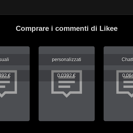
Comprare i commenti di Likee
suali
personalizzati
Chat
392 €
0.0392 €
0.06