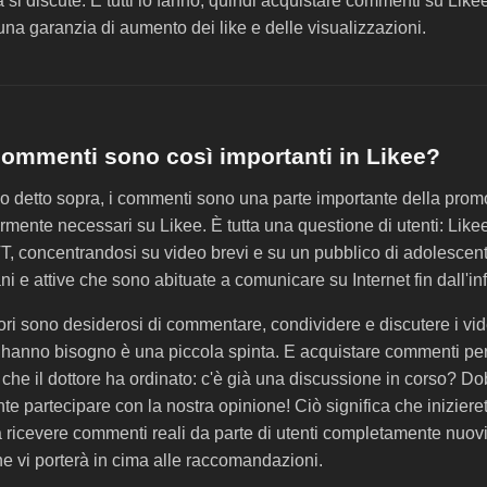
 si discute. E tutti lo fanno, quindi acquistare commenti su Like
na garanzia di aumento dei like e delle visualizzazioni.
commenti sono così importanti in Likee?
detto sopra, i commenti sono una parte importante della prom
rmente necessari su Likee. È tutta una questione di utenti: Like
TT, concentrandosi su video brevi e su un pubblico di adolescent
i e attive che sono abituate a comunicare su Internet fin dall'in
atori sono desiderosi di commentare, condividere e discutere i vide
ui hanno bisogno è una piccola spinta. E acquistare commenti pe
 che il dottore ha ordinato: c'è già una discussione in corso? 
 partecipare con la nostra opinione! Ciò significa che iniziere
ricevere commenti reali da parte di utenti completamente nuovi.
he vi porterà in cima alle raccomandazioni.