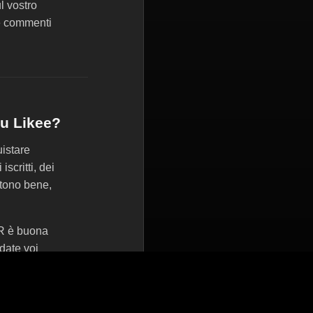
l vostro
te commenti
su Likee?
uistare
scritti, dei
entono bene,
R è buona
date voi
o i nostri