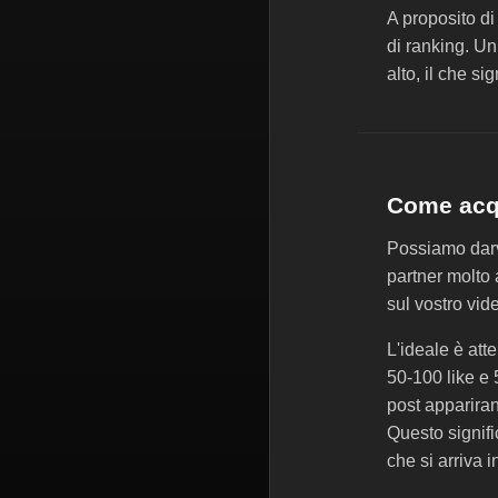
A proposito di
di ranking. Un
alto, il che s
Come acqu
Possiamo darvi
partner molto
sul vostro vid
L'ideale è att
50-100 like e 
post apparira
Questo signifi
che si arriva i