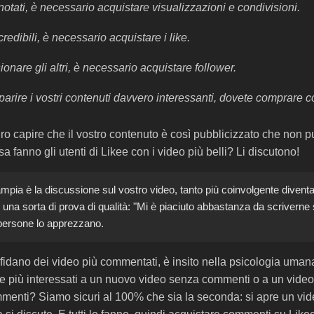
otati, è necessario acquistare visualizzazioni e condivisioni.
redibili, è necessario acquistare i like.
onare gli altri, è necessario acquistare follower.
parire i vostri contenuti davvero interessanti, dovete comprare 
ro capire che il vostro contenuto è così pubblicizzato che non 
sa fanno gli utenti di Likee con i video più belli? Li discutono!
mpia è la discussione sul vostro video, tanto più coinvolgente divent
na sorta di prova di qualità: "Mi è piaciuto abbastanza da scriverne s
 persone lo apprezzano.
fidano dei video più commentati, è insito nella psicologia uma
ete più interessati a un nuovo video senza commenti o a un vide
mmenti? Siamo sicuri al 100% che sia la seconda: si apre un vid