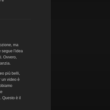
e è
ozione, ma
e segue l'idea
i. Ovvero,
fanzia.
o più belli,
r un video è
Dobbiamo
te
 Questo è il