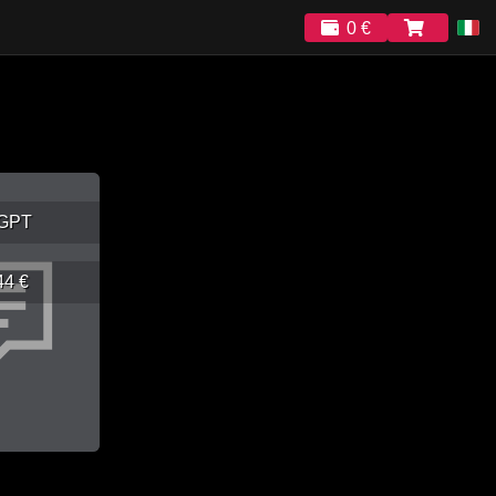
0 €
GPT
44 €