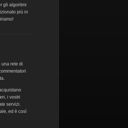
 gli algoritmi
zionato più in
iriamo!
 una rete di
 commentatori
ta.
 acquistano
i, i vostri
e servizi.
ale, ed è così