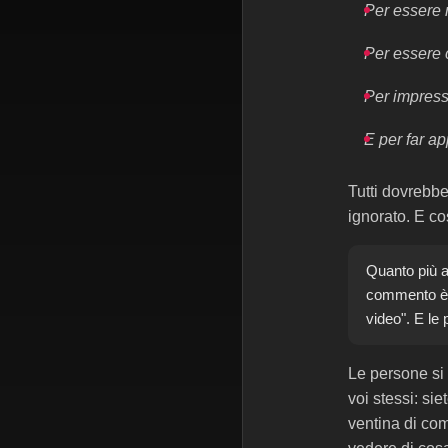
Per essere n
Per essere c
Per impressi
E per far ap
Tutti dovrebbe
ignorato. E co
Quanto più a
commento è u
video". E le
Le persone si 
voi stessi: si
ventina di co