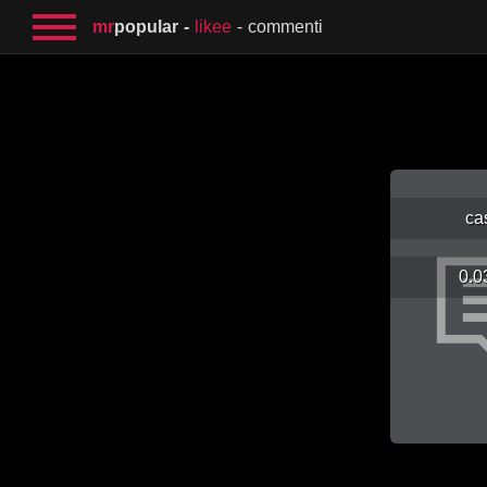
mr
popular
likee
commenti
ca
0.0