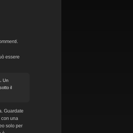
commenti.
può essere
a. Un
otto il
na. Guardate
o con una
eo solo per