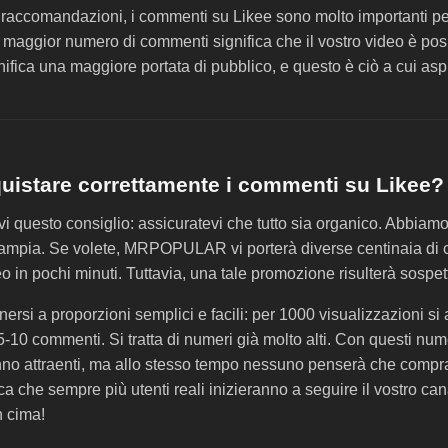
 raccomandazioni, i commenti su Likee sono molto importanti per
 maggior numero di commenti significa che il vostro video è posi
ignifica una maggiore portata di pubblico, e questo è ciò a cui asp
istare correttamente i commenti su Likee?
 questo consiglio: assicuratevi che tutto sia organico. Abbiamo
 ampia. Se volete, MRPOPULAR vi porterà diverse centinaia di
eo in pochi minuti. Tuttavia, una tale promozione risulterà sospet
enersi a proporzioni semplici e facili: per 1000 visualizzazioni si
5-10 commenti. Si tratta di numeri già molto alti. Con questi numer
nno attraenti, ma allo stesso tempo nessuno penserà che comprat
ca che sempre più utenti reali inizieranno a seguire il vostro can
n cima!