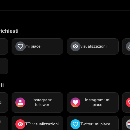
richiesti
mi piace
visualizzazioni
ti
Instagram:
Instagram: mi
di
follower
piace
t
TT: visualizzazioni
Twitter: mi piace
i