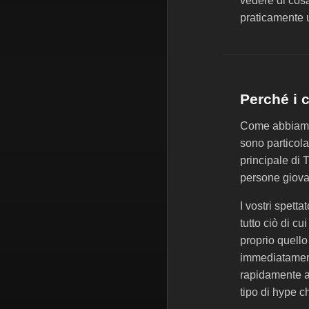
vedere di cosa
praticamente u
Perché i 
Come abbiamo 
sono particola
principale di 
persone giovan
I vostri spett
tutto ciò di c
proprio quello
immediatamente
rapidamente a 
tipo di hype c