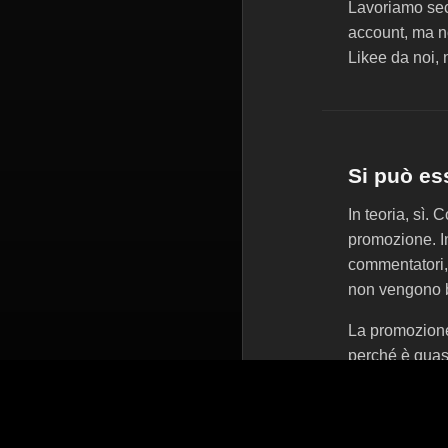
Lavoriamo seco
account, ma n
Likee da noi, 
Si può es
In teoria, sì.
promozione. In
commentatori, d
non vengono 
La promozion
perché è quas
stessi:
Non usiamo 