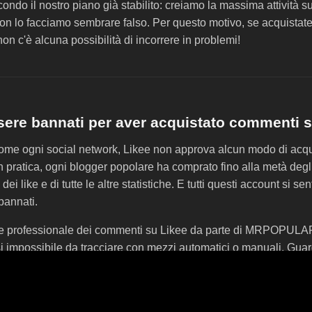
ndo il nostro piano già stabilito: creiamo la massima attività su
on lo facciamo sembrare falso. Per questo motivo, se acquista
non c'è alcuna possibilità di incorrere in problemi!
sere bannati per aver acquistato commenti 
 Come ogni social network, Likee non approva alcun modo di acq
 pratica, ogni blogger popolare ha comprato fino alla metà degli i
ei like e di tutte le altre statistiche. E tutti questi account si s
bannati.
e professionale dei commenti su Likee da parte di MRPOPULA
i impossibile da tracciare con mezzi automatici o manuali. Guar
bot, solo persone reali lasciano commenti. Sì, le paghiamo. Son