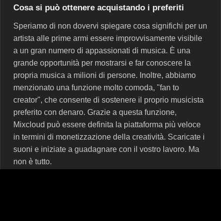
Cosa si può ottenere acquistando i preferiti
Speriamo di non dovervi spiegare cosa significhi per un
artista alle prime armi essere improvvisamente visibile
a un gran numero di appassionati di musica. È una
grande opportunità per mostrarsi e far conoscere la
propria musica a milioni di persone. Inoltre, abbiamo
menzionato una funzione molto comoda, "fan to
creator", che consente di sostenere il proprio musicista
preferito con denaro. Grazie a questa funzione,
Mixcloud può essere definita la piattaforma più veloce
in termini di monetizzazione della creatività. Scaricate i
suoni e iniziate a guadagnare con il vostro lavoro. Ma
non è tutto.
Il servizio ospita regolarmente battaglie tra DJ su larga
scala, in cui disc jockey famosi si contendono
l'attenzione di milioni di fan del genere dance.
Naturalmente, il percorso per diventare il campione