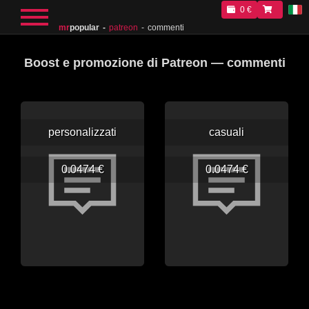
0 €
mr
popular
patreon
commenti
Boost e promozione di Patreon — commenti
personalizzati
casuali
0.0474 €
0.0474 €