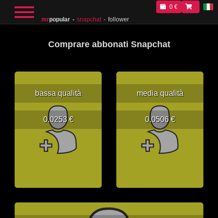
0 €
mr
popular
snapchat
follower
Comprare abbonati Snapchat
bassa qualità
media qualità
0.0253 €
0.0506 €