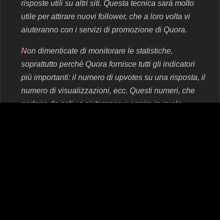
risposte utili su altri siti. Questa tecnica sarà molto
utile per attirare nuovi follower, che a loro volta vi
aiuteranno con i servizi di promozione di Quora.
Non dimenticate di monitorare le statistiche,
soprattutto perché Quora fornisce tutti gli indicatori
più importanti: il numero di upvotes su una risposta, il
numero di visualizzazioni, ecc. Questi numeri, che
parlano da soli, vi aiuteranno a capire in quale
direzione dovete investire i vostri sforzi di
promozione.
Se avete risolto tutti i punti precedenti, dovete
pensare alla qualità del contenuto stesso. Non
dovreste pubblicizzare alcun prodotto fin dall'inizio,
soprattutto senza cercare di nasconderlo. La
promozione del vostro profilo Quora non potrà che
risentire di queste azioni avventate. Iniziate a dare