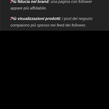
Più fiducia nel brand:
una pagina con follower
appare più affidabile.
Più visualizzazioni prodotti:
i post del negozio
compaiono più spesso nei feed dei follower.
Supporto alle campagne:
promozioni e inserzioni
funzionano meglio su una pagina attiva.
Consiglio: fissa un’offerta breve
(sconto/bonus/spedizione) e aggiungi 3–5 recensioni
con foto — questo migliora la conversione dei nuovi
follower in acquirenti.
Condividi il link del negozio — imposteremo una
crescita fluida di follower per sostenere campagne e
vendite costanti.