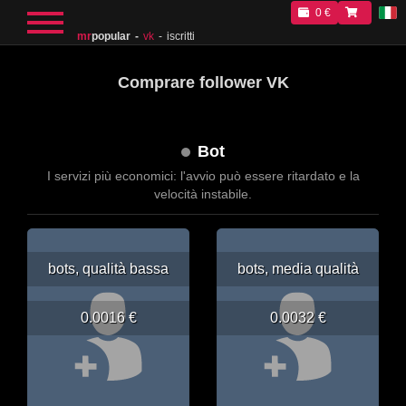
0 €
mr
popular
vk
iscritti
Comprare follower VK
Bot
I servizi più economici: l'avvio può essere ritardato e la
velocità instabile.
bots, qualità bassa
bots, media qualità
0.0016 €
0.0032 €